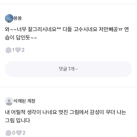
쑝쑝
와~~너무 잘그리시네요^^ 다들 고수시네요 저만빼공ㅠ 연
습이 답인듯~~
1
2
댓글 1개
삭제된 계정
내 어릴적 생각이 나네요 멋진 그림에서 감성이 무더 나는
그림 입니다
0
2