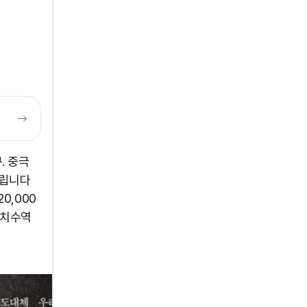
. 중극
기다립니다
0,000
표치수역