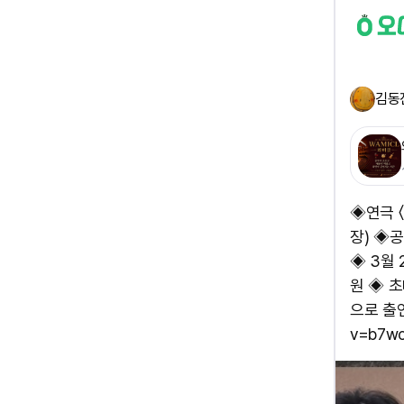
김동
◈연극 〈
장) ◈공
◈ 3월 
원 ◈ 
으로 출연
v=b7wo