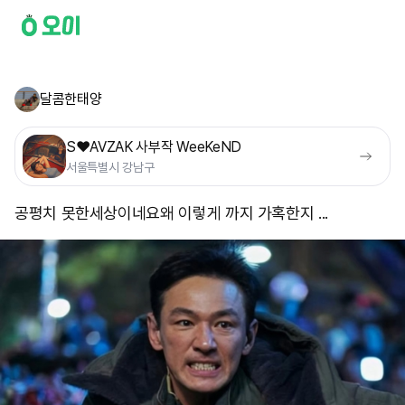
달콤한태양
S❤️AVZAK 사부작 WeeKeND
서울특별시 강남구
공평치 못한세상이네요 ​왜 이렇게 까지 가혹한지 ...