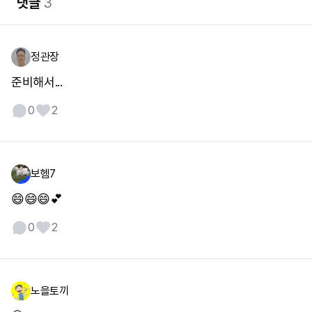
댓글
3
정관장
준비해서...
0
2
보헴7
😄😄😄💕
0
2
노을토끼