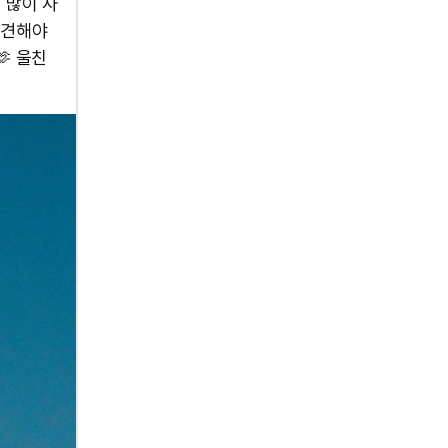
 많이 사
발견해야
 울친