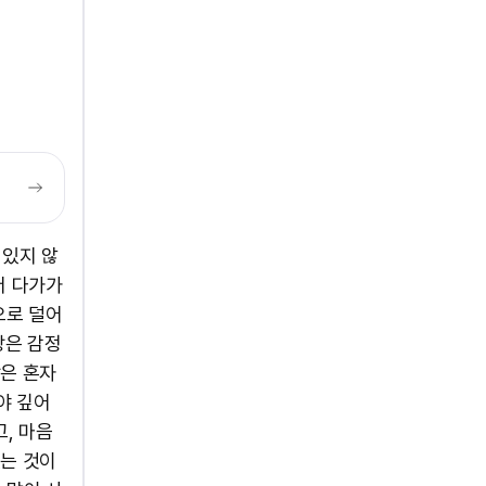
 있지 않
저 다가가
으로 덜어
랑은 감정
랑은 혼자
야 깊어
, 마음
있는 것이