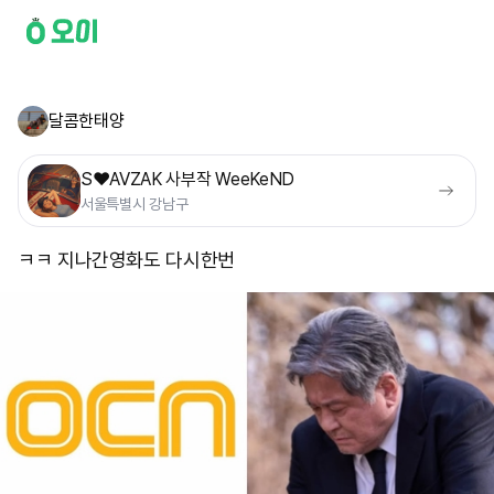
달콤한태양
S❤️AVZAK 사부작 WeeKeND
서울특별시 강남구
ㅋㅋ 지나간영화도 다시한번