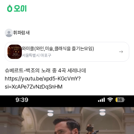
휘파람새
와미클(와인,미술,클래식을 즐기는모임)
서울특별시 마포구
슈베르트-백조의 노래 중 4곡 세레나데
https://youtu.be/xpd5-KGcVmY?
si=XcAPe7ZvNzDqSnHM