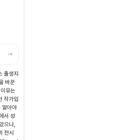
프랑스 출생지
을 바꾼
 이유는
천 작가입
꼭 알아야
에서 성
았으나,
의 전시