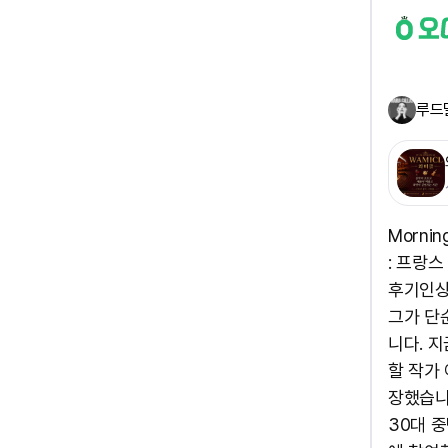
루드
Mornin
: 프랑
후기인상
그가 단
니다. 
할 작가
장했습니
30대 