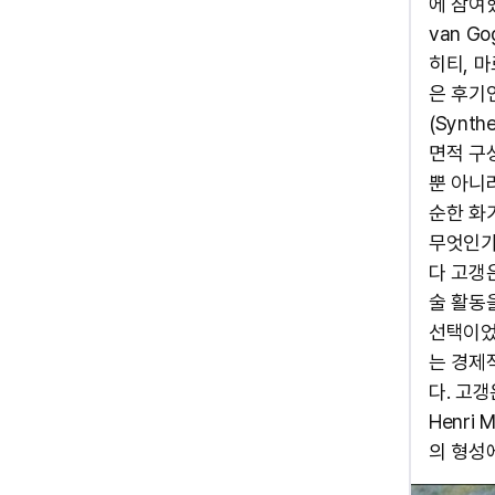
에 참여했
van 
히티, 
은 후기인
(Synt
면적 구
뿐 아니
순한 화
무엇인가
다 고갱
술 활동
선택이었
는 경제
다. 고
Henri
의 형성에