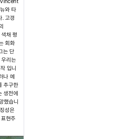
incent
타뉴와 타
. 고갱
주의
 색채 평
는 회화
그는 단
, 우리는
표작 입니
러나 예
를 추구한
는 생전에
사망했습니
상징성은
와 표현주