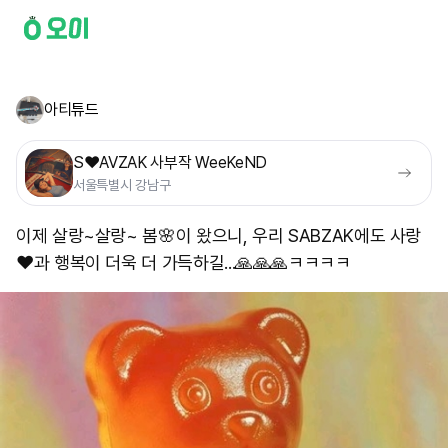
아티튜드
S❤️AVZAK 사부작 WeeKeND
서울특별시 강남구
이제 살랑~살랑~ 봄🌸이 왔으니, 우리 SABZAK에도 사랑
❤️과 행복이 더욱 더 가득하길...🙏🙏🙏 ​ㅋㅋㅋㅋ