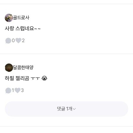
골드로사
사랑 스럽네요~~
0
2
달콤한태양
하필 젤리곰 ㅜㅜ 😭
1
3
댓글 1개