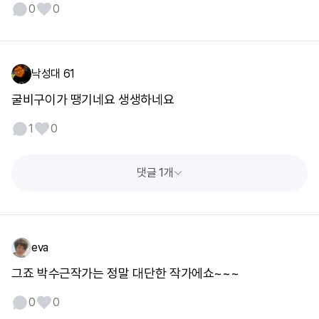
0
0
낙성대 61
굴비구이가 땡기네요 생생하네요
1
0
댓글 1개
eva
그죠 박수근작가는 정말 대단한 작가에쇼~~~
0
0