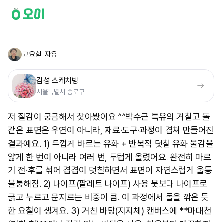
고요할 자유
감성 스케치방
서울특별시 종로구
저 질감이 궁금해서 찿아봤어요 ^^ ​박수근 특유의 거칠고 돌
같은 표면은 우연이 아니라, 재료·도구·과정이 겹쳐 만들어진
결과예요. 1) 두껍게 바르는 유화 + 반복적 덧칠 유화 물감을
얇게 한 번이 아니라 여러 번, 두텁게 올렸어요. 완전히 마르
기 전·후를 섞어 겹겹이 덧칠하면서 표면이 자연스럽게 울퉁
불퉁해짐. 2) 나이프(팔레트 나이프) 사용 붓보다 나이프로
긁고 누르고 문지르는 비중이 큼. 이 과정에서 돌을 깎은 듯
한 요철이 생겨요. 3) 거친 바탕(지지체) 캔버스에 **마대천