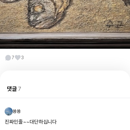
7
3
댓글
7
쑝쑝
진짜인줄~~대단하십니다