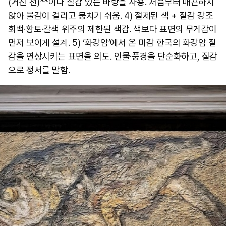
(거친 천)**이나 질감 있는 바탕을 사용. 처음부터 매끈하지
않아 물감이 걸리고 뭉치기 쉬움. 4) 절제된 색 + 질감 강조
회백·황토·갈색 위주의 제한된 색감. 색보다 표면의 무게감이
먼저 보이게 설계. 5) ‘화강암’에서 온 미감 한국의 화강암 질
감을 연상시키는 표면을 의도. 인물·풍경을 단순화하고, 질감
으로 정서를 말함.