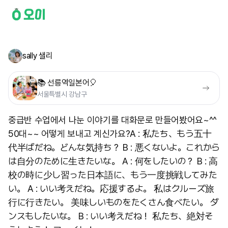
sally 샐리
📚 선릉역일본어🎈
서울특별시 강남구
중급반 수업에서 나눈 이야기를 대화문로 만들어봤어요~^^
50대~~ 어떻게 보내고 계신가요? ​A : 私たち、もう五十
代半ばだね。どんな気持ち？ B : 悪くないよ。これから
は自分のために生きたいな。 A : 何をしたいの？ B : 高
校の時に少し習った日本語に、もう一度挑戦してみた
い。 A : いい考えだね。応援するよ。 私はクルーズ旅
行に行きたい。 美味しいものをたくさん食べたい。 ダ
ンスもしたいな。 B : いい考えだね！ 私たち、絶対そ