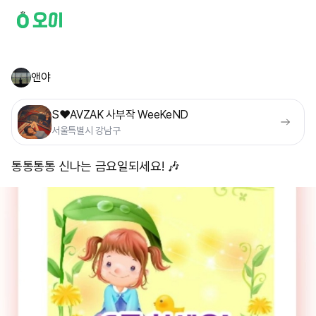
앤야
S❤️AVZAK 사부작 WeeKeND
서울특별시 강남구
통통통통 신나는 금요일되세요! 🎶