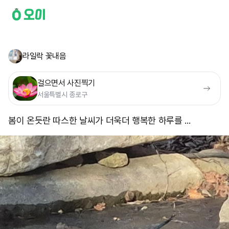
라일락 꽃내음
걸으면서 사진찍기
서울특별시 종로구
봄이 온듯란 따스한 날씨가 더욱더 행복한 하루를 ... ​