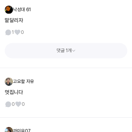
낙성대 61
말달리자
1
0
댓글 1개
고요할 자유
멋집니다
0
0
까미유07