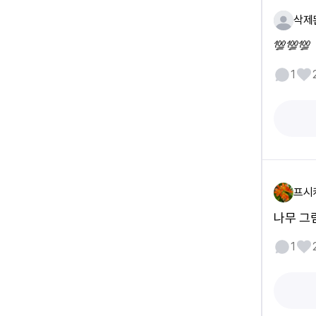
삭제
💯💯💯
1
프시
나무 그
1