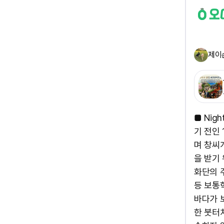
제이
■ Nig
기 전인
며 창씨
을 받기
화단의 
등 보통
바다가 
한 붓터