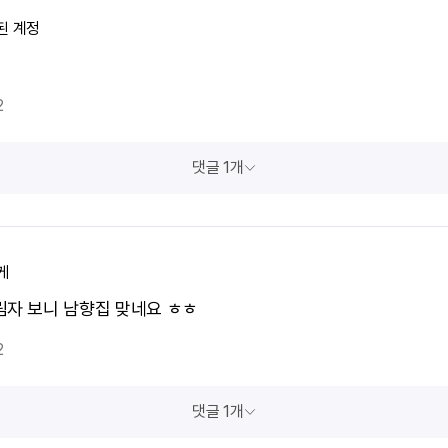
된 계정
2
댓글 1개
케
림자 보니 남향집 맞네요 ㅎㅎ
2
댓글 1개