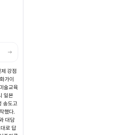
 일제 강점
 화가이
 미술교육
시 일본
성 송도고
작했다.
와 대담
그대로 답