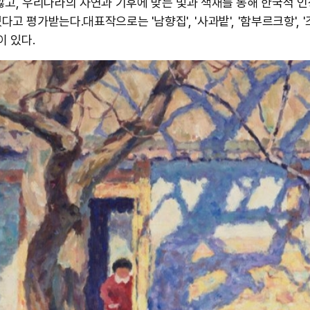
않고, 우리나라의 자연과 기후에 맞는 빛과 색채를 통해 한국적 
고 평가받는다. ​대표작으로는 '남향집', '사과밭', '함부르크항', 
이 있다.