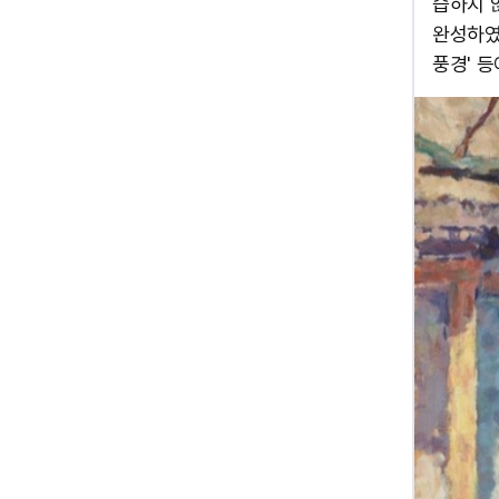
습하지 
완성하였다
풍경' 등