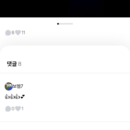
8
11
댓글
8
보헴7
👍👍👍💕
0
1