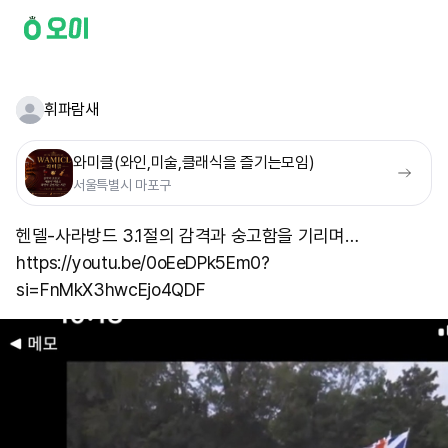
휘파람새
와미클(와인,미술,클래식을 즐기는모임)
서울특별시 마포구
헨델-사라방드 3.1절의 감격과 숭고함을 기리며…
https://youtu.be/0oEeDPk5Em0?
si=FnMkX3hwcEjo4QDF