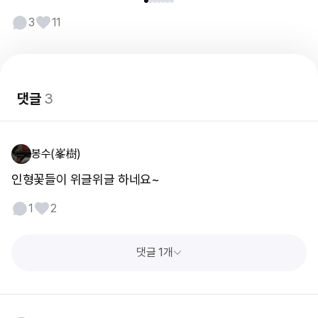
3
11
댓글
3
봉수(峯樹)
인형꽃들이 위글위글 하네요~
1
2
댓글 1개