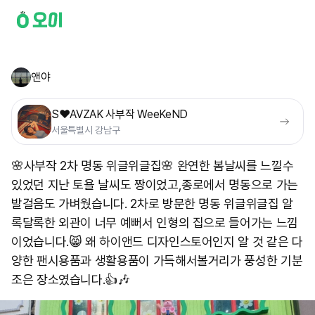
앤야
S❤️AVZAK 사부작 WeeKeND
서울특별시 강남구
🌸사부작 2차 명동 위글위글집🌸 완연한 봄날씨를 느낄수
있었던 지난 토욜 날씨도 짱이었고,종로에서 명동으로 가는
발걸음도 가벼웠습니다. 2차로 방문한 명동 위글위글집 알
록달록한 외관이 너무 예뻐서 인형의 집으로 들어가는 느낌
이었습니다.😸 왜 하이앤드 디자인스토어인지 알 것 같은 다
양한 팬시용품과 생활용품이 가득해서 ​볼거리가 풍성한 기분
조은 장소였습니다.👍🎶