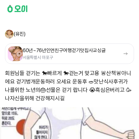
(유진)
60년~76년인연친구여행걷기맛집사교싱글
서울특별시 마포구
회원님들 걷기는 🐎빠르게 🐎걷는거 맞고용 🚨산책🚨아니
에요 걷기벙개운동하러 오세요 운동후 🥗맛난식사후귀가
나를위한 노년의🎂선물은 걷기 랍니다 😭흑심은버리고 🥳
나자신을위해 건강해지시길