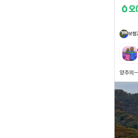
보헴
양주의ㅡ