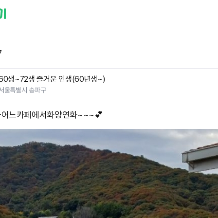
7
60생~72생 즐거운 인생(60년생~)
서울특별시 송파구
어느카페에서 ​화양연화~~~💕