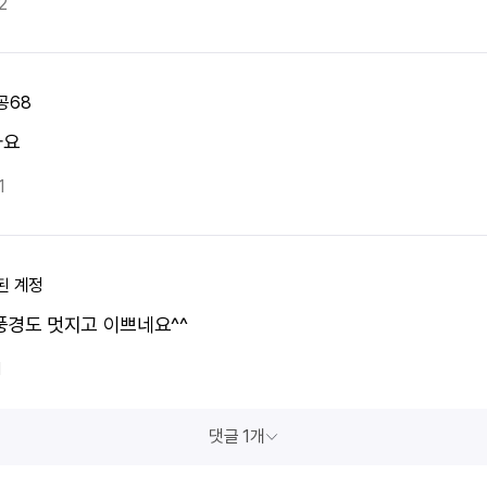
2
공68
아요
1
된 계정
풍경도 멋지고 이쁘네요^^
1
댓글 1개