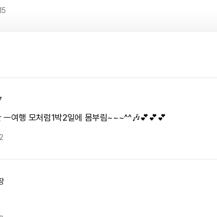
15
7
ㅡ여행 모처럼1박2일에 몸부림~~~^^🎶💕💕💕
2
장