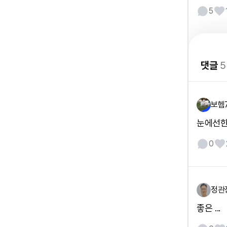
5
댓글
5
보헴
눈에선한 
0
정관
좋은 ...