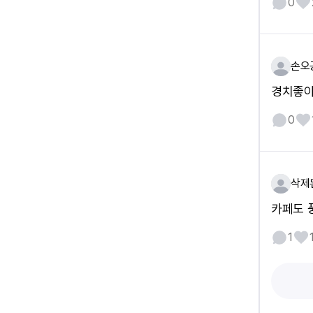
0
손오
경치좋
0
삭제
카페도 
1