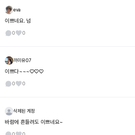
eva
이쁘네요. 넘
0
0
까미유07
이쁘다~~~♡♡♡
0
0
삭제된 계정
바람에 흔들려도 이쁘네요~
0
0