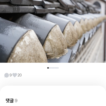
9
20
댓글
9