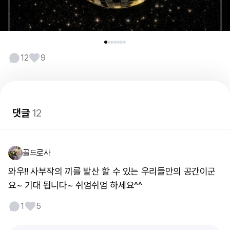
12
9
댓글
12
골드로사
와우!! 사부작의 끼를 발산 할 수 있는 우리들만의 공간이군
요~ 기대 됩니다~ 쉬엄쉬엄 하세요^^
1
5