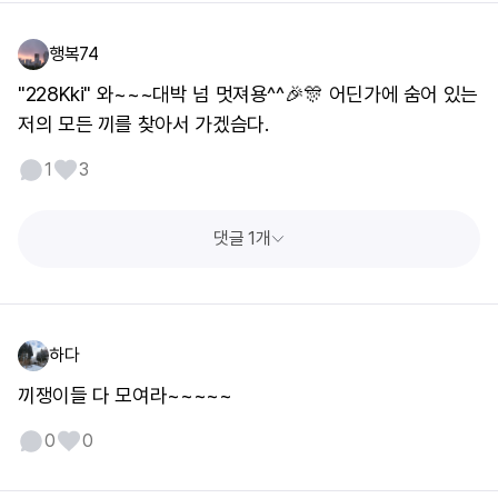
행복74
"228Kki" 와~~~대박 넘 멋져용^^🎉🎊 어딘가에 숨어 있는
저의 모든 끼를 찾아서 가겠슴다.
1
3
댓글 1개
하다
끼쟁이들 다 모여라~~~~~
0
0