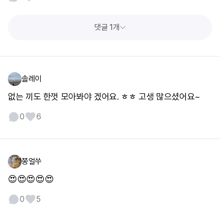
댓글 1개
솔레이
없는 끼도 한껏 모아봐야 겠어요. ㅎㅎ 고생 많으셨어요~
0
6
쭝얼쑤
😍😍😍😍😍
0
5