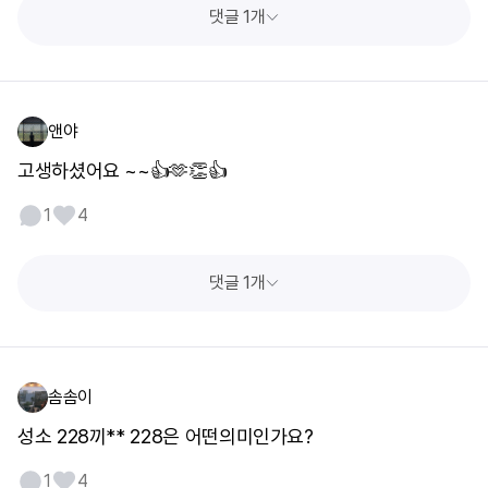
댓글 1개
앤야
고생하셨어요 ~~👍🫶👏👍
1
4
댓글 1개
솜솜이
성소 228끼** 228은 어떤의미인가요?
1
4