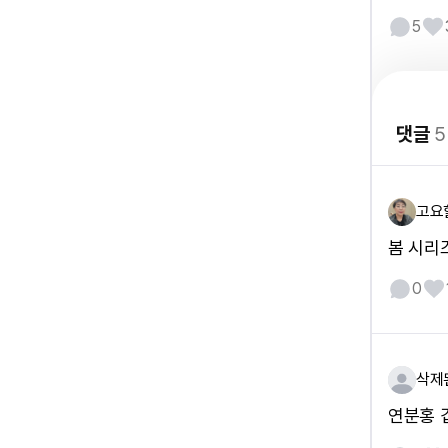
5
댓글
5
고요
봄 시리
0
삭제
연분홍 