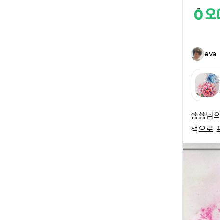
eva
쑝쑝님의
색으로 