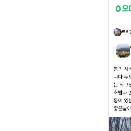
트리
봄의 시
니다 투
는 최고
초밥과 
동이 있
좋은날에 