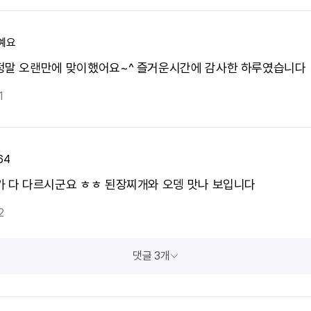
예요
정말 오랜만에 맞이했어요~^ 즐거운시간에 감사한 하루였습니다
1
64
가 다 다르시군요 ㅎㅎ 된장찌개와 오뎅 맛나 보입니다
2
댓글 3개