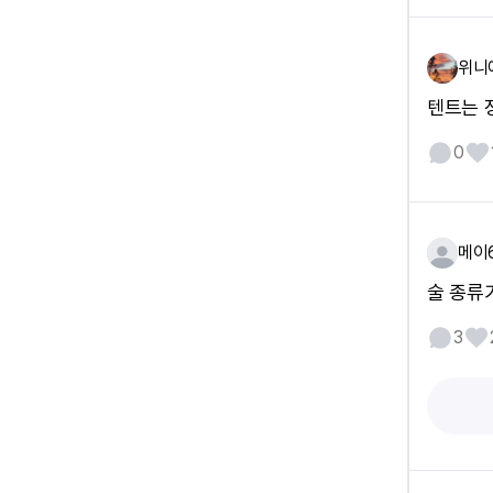
위니
텐트는 
0
메이
술 종류
3