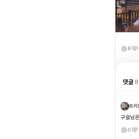
8
댓글
8
트리
구슬님은
0