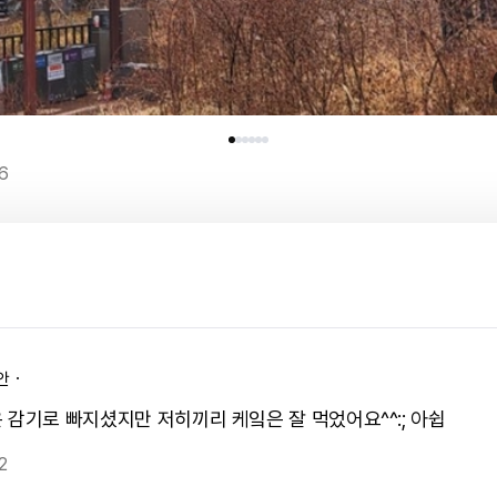
6
안ㆍ
 감기로 빠지셨지만 저히끼리 케잌은 잘 먹었어요^^:; 아쉽
2