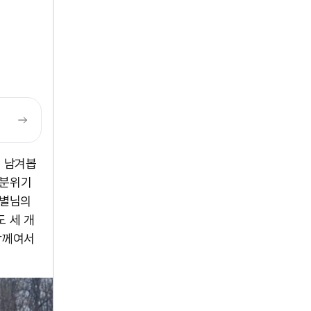
나 남겨봅
 분위기
름별님의
 세 개
함께여서