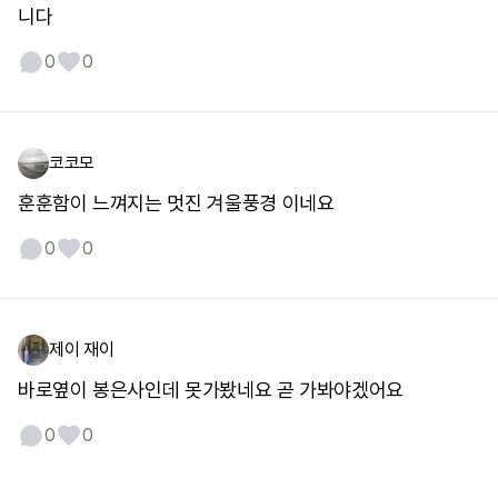
니다
0
0
코코모
훈훈함이 느껴지는 멋진 겨울풍경 이네요
0
0
제이 재이
바로옆이 봉은사인데 못가봤네요 곧 가봐야겠어요
0
0