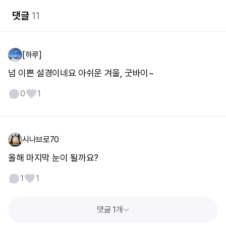
댓글
11
[하루]
넘 이쁜 설경이네요 아쉬운 겨울, 굿바이~
0
1
시나브로70
올해 마지막 눈이 될까요?
1
1
댓글 1개