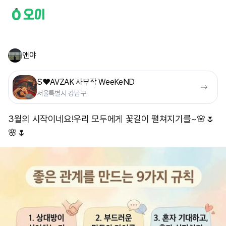
앤야
S❤️AVZAK 사부작 WeeKeND
서울특별시 강남구
3월의 시작이네요! ​우리 모두에게 꽃길이 펼쳐지기를~🌸🌷
🌸🌷