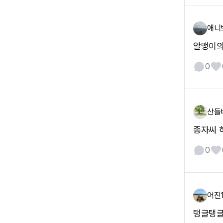
애니
알맹이의
0
산들
종자씨 
0
어진
탱글탱글