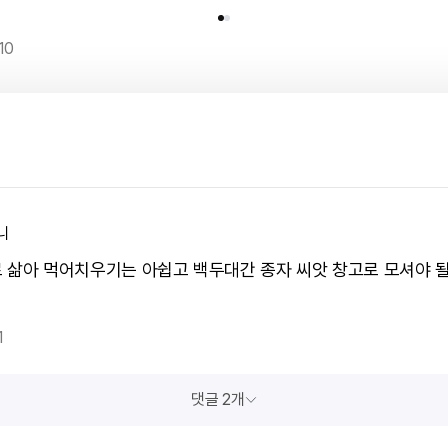
10
니
 삶아 먹어치우기는 아쉽고 백두대간 종자 씨앗 창고로 모셔야 될
1
댓글 2개