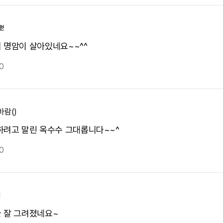
뽀
 명암이 살아있네요~~^^
0
바람()
하려고 말린 옥수수 그대롭니다~~^
0
1
 잘 그려졌네요~