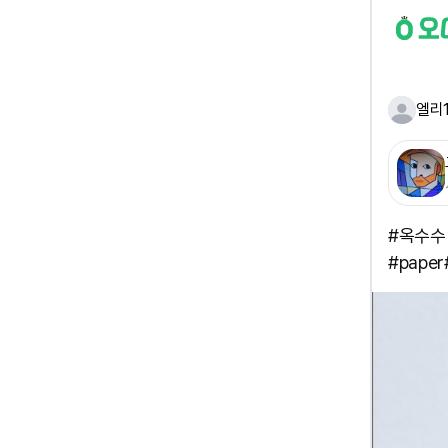
엘리
#옥수수~
#paper 