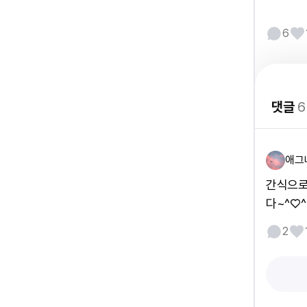
6
댓글
6
애그
간식으로
다~^♡^
2