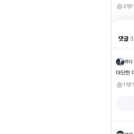
3
댓글
3
하다
대단한 대
1