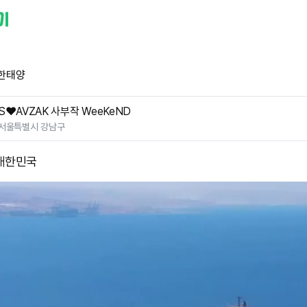
한태양
S❤️AVZAK 사부작 WeeKeND
서울특별시 강남구
대한민국