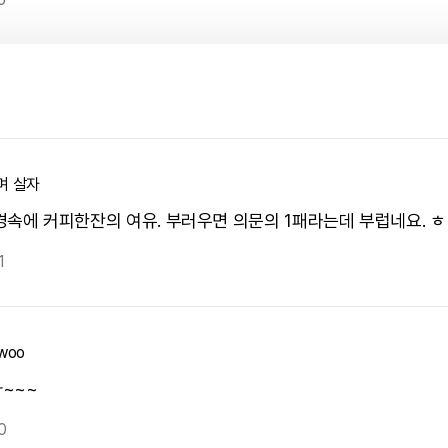
며 살자
경속에 커피한잔의 여유. 부러우면 의문의 1패라는데 부럽네요. ㅎ
1
woo
~~~
0