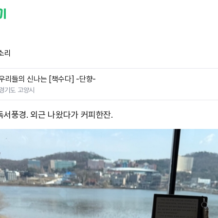
소리
우리들의 신나는 [책수다] -단향-
경기도 고양시
독서풍경. 외근 나왔다가 커피한잔.