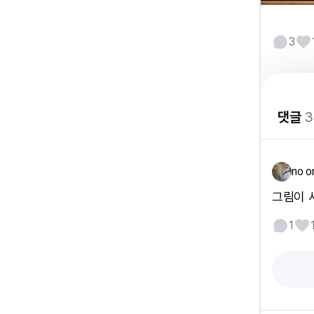
3
댓글
3
no o
그림이 
1