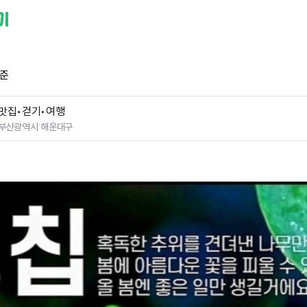
 준
맛집•걷기•여행
부산광역시 해운대구