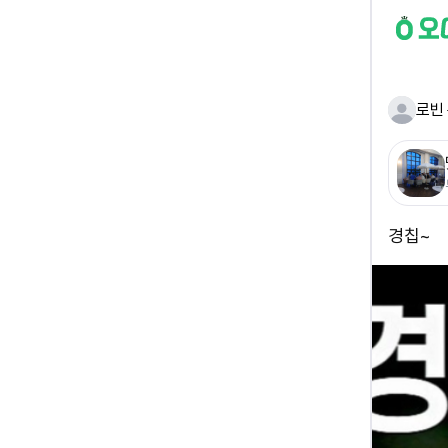
로빈
경칩~