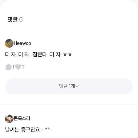
댓글
6
Heewoo
더 자..더 자...잠온다..더 자..ㅎㅎ
1
1
댓글 1개
큰목소리
날씨는 좋구만요~ ^^