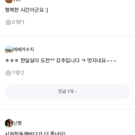
행복한 시간이군요 :)
0
1
레베카수지
ㅎㅎㅎ 한달살이 도전^^ 강추입니다 ㅋ 멋지네요~~~
1
2
댓글 1개
닌짱
시원한동해바다가 더 좋네요!