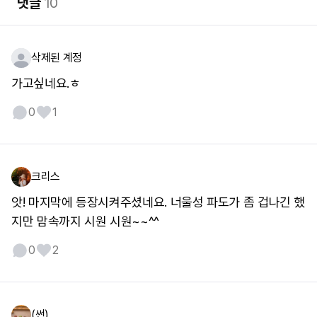
댓글
10
삭제된 계정
가고싶네요.ㅎ
0
1
크리스
앗! 마지막에 등장시켜주셨네요. 너울성 파도가 좀 겁나긴 했
지만 맘속까지 시원 시원~~^^
0
2
(썬)