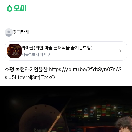
휘파람새
와미클(와인,미술,클래식을 즐기는모임)
서울특별시 마포구
쇼팽 녹턴9-2 임윤찬 https://youtu.be/2fYbSyn07nA?
si=5LfqvrNjSmjTptkO