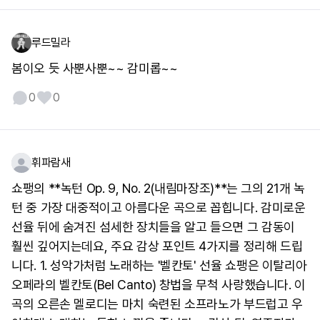
루드밀라
봄이오 듯 사뿐사뿐~~ 감미롭~~
0
0
휘파람새
쇼팽의 **녹턴 Op. 9, No. 2(내림마장조)**는 그의 21개 녹
턴 중 가장 대중적이고 아름다운 곡으로 꼽힙니다. 감미로운
선율 뒤에 숨겨진 섬세한 장치들을 알고 들으면 그 감동이
훨씬 깊어지는데요, 주요 감상 포인트 4가지를 정리해 드립
니다. 1. 성악가처럼 노래하는 '벨칸토' 선율 쇼팽은 이탈리아
오페라의 벨칸토(Bel Canto) 창법을 무척 사랑했습니다. 이
곡의 오른손 멜로디는 마치 숙련된 소프라노가 부드럽고 우