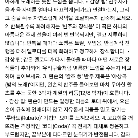
아하게 노래하는 듯한 느낌을 줍니다. • 감상 팁: 연주자가
음과 음 사이를 얼마나 매끄럽게(레가토) 연결하는지, 그리
고 숨을 쉬듯 자연스럽게 강약을 조절하는지 집중해 보세요.
2. 반복될수록 화려해지는 '변주와 장식음' 이 곡은 하나의
아름다운 주제 선율이 여러 번 반복되지만, 결코 지루하지
않습니다. 반복될 때마다 쇼팽은 트릴, 꾸밈음, 반음계적 진
행을 더해 멜로디를 더욱 화려하고 정교하게 장식합니다. •
감상 팁: 같은 멜로디가 다시 돌아올 때마다 어떤 새로운 장
식들이 추가되어 '유리구슬처럼 영롱한' 느낌을 주는지 비교
하며 들어보세요. 3. 왼손의 '왈츠 풍' 반주 제목은 '야상곡
(밤의 노래)'이지만, 왼손의 반주를 들어보면 마치 우아한 왈
츠를 추는 듯한 3박자 계열의 리듬(12/8 박자)이 흐릅니다.
• 감상 팁: 왼손이 만드는 일정한 리듬의 토대 위에서, 오른
손이 규칙에 얽매이지 않고 자유롭게 리듬을 밀고 당기는
'루바토(Rubato)' 기법의 묘미를 느껴보세요. 4. 고요함을 깨
뜨리는 격정적인 '코다(Coda)' 곡 전체가 대체로 평온하고
부드럽지만, 끝부분에 다다르면 분위기가 반전됩니다. 갑자