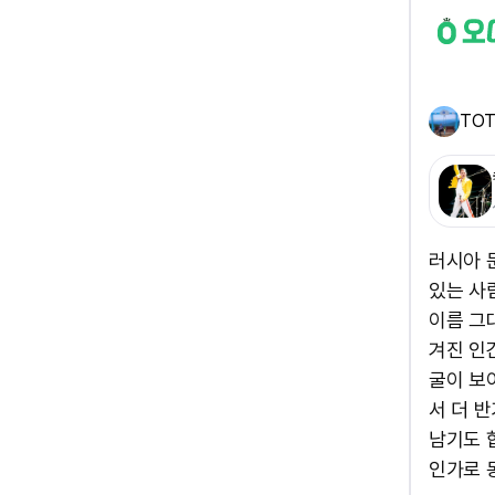
TO
러시아 
있는 사
이름 그
겨진 인
굴이 보
서 더 
남기도 
인가로 동