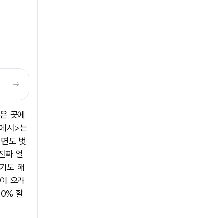
낮은 곳에
닥에서>는
체면도 벗
진짜 얼
기도 해
편이 오래
0% 할