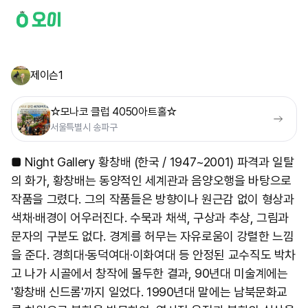
제이슨1
☆모나코 클럽 4050아트홀☆
서울특별시 송파구
■ Night Gallery 황창배 (한국 / 1947~2001) 파격과 일탈
의 화가, 황창배는 동양적인 세계관과 음양오행을 바탕으로
작품을 그렸다. 그의 작품들은 방향이나 원근감 없이 형상과
색채·배경이 어우러진다. 수묵과 채색, 구상과 추상, 그림과
문자의 구분도 없다. 경계를 허무는 자유로움이 강렬한 느낌
을 준다. 경희대·동덕여대·이화여대 등 안정된 교수직도 박차
고 나가 시골에서 창작에 몰두한 결과, 90년대 미술계에는
'황창배 신드롬'까지 일었다. 1990년대 말에는 남북문화교