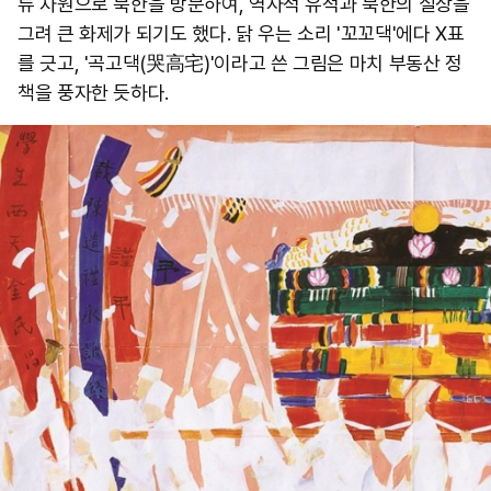
류 차원으로 북한을 방문하여, 역사적 유적과 북한의 실상을
그려 큰 화제가 되기도 했다. 닭 우는 소리 '꼬꼬댁'에다 X표
를 긋고, '곡고댁(哭高宅)'이라고 쓴 그림은 마치 부동산 정
책을 풍자한 듯하다.