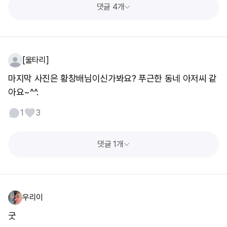
댓글 4개
[울타리]
마지막 사진은 황창배님이신가봐요? 푸근한 동네 아저씨 같
아요~^^.
1
3
댓글 1개
우리이
굿