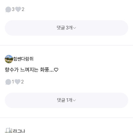
3
2
댓글 3개
힘쎈다람쥐
향수가 느껴지는 화풍....♡
1
2
댓글 1개
라그나