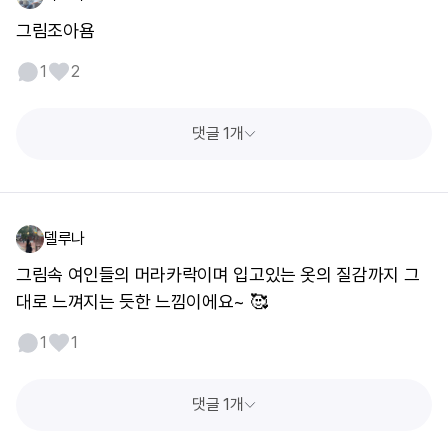
그림조아욤
1
2
댓글 1개
델루나
그림속 여인들의 머라카락이며 입고있는 옷의 질감까지 그
대로 느껴지는 듯한 느낌이에요~ 🥰
1
1
댓글 1개