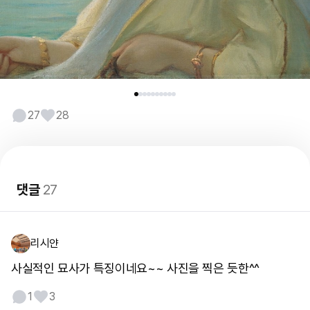
27
28
댓글
27
리시얀
사실적인 묘사가 특징이네요~~ 사진을 찍은 듯한^^
1
3