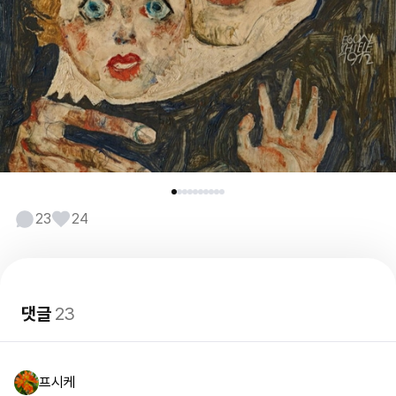
23
24
댓글
23
프시케