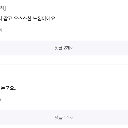
리]
서 같고 으스스한 느낌이에요.
4
댓글 2개
는군요..
5
댓글 1개