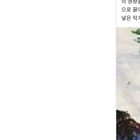
의 영향
으로 끌
넣은 작