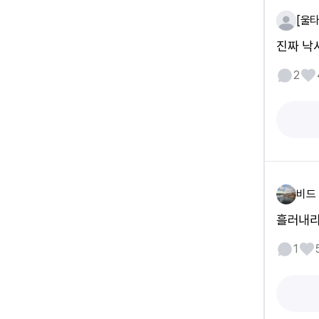
[울타
진짜 낙
2
비드
흘러내리
1