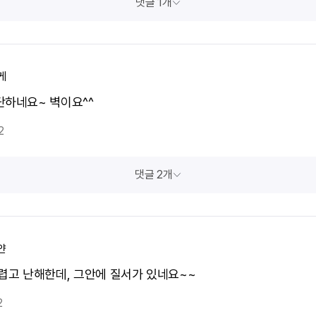
댓글 1개
케
단하네요~ 벽이요^^
2
댓글 2개
얀
어렵고 난해한데, 그안에 질서가 있네요~~
2