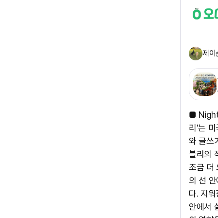
제이
■ Nigh
리'는 
와 글쓰
블리의 
조금 더
의 선 
다. 지워
안에서 살