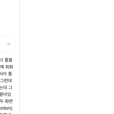
'사이 톰블
통해 회화
사이 톰
 그런데
는데 그
 묻어있
모두 화면
nism)