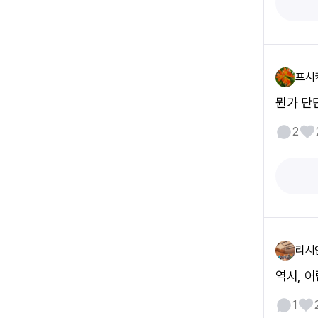
프시
뭔가 단
2
리시
역시, 
1