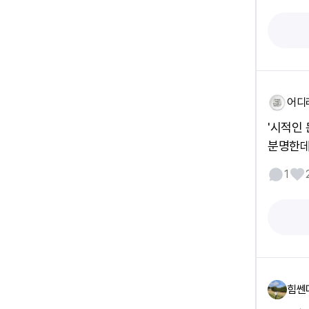
어디
'시적인
분명한데
1
힘쎈