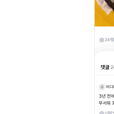
24
댓글
2
어디
3년 전
무서워 
1