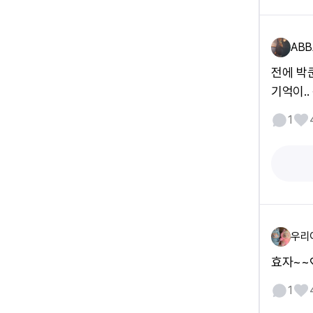
ABB
전에 박
기억이.
1
우리
효자~~
1