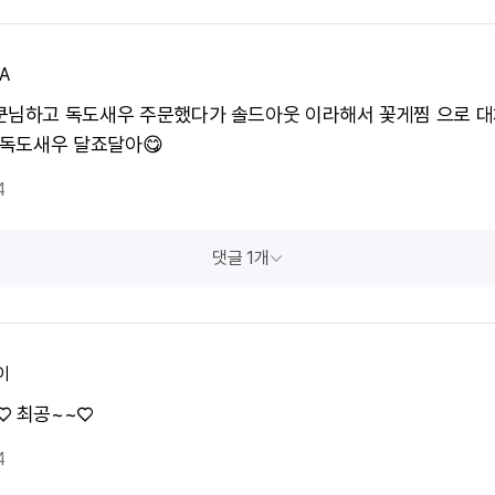
A
쿤님하고 독도새우 주문했다가 솔드아웃 이라해서 꽃게찜 으로 
. 독도새우 달죠달아😋
4
댓글 1개
이
♡ 최공~~♡
4