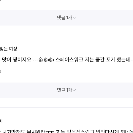
댓글 1개
 찾는 여정
 맛이 짱이지요~~👍👍👍 스페이스워크 저는 중간 포기 했는데~
4
댓글 1개
피
 보기만해도 무셔워라ㅠㅠ 회는 먹음직스럽고 입맛다시게 되네