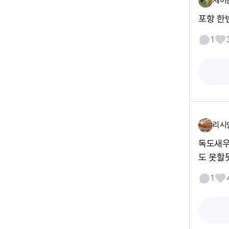
제이
포항 한번
1
리시
독도새우
도 못할
1