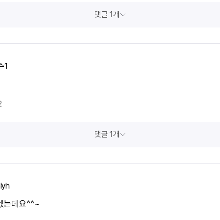
댓글 1개
슨1
2
댓글 1개
lyh
겠는데요^^~