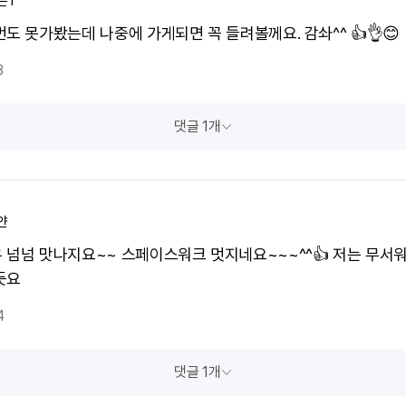
슨1
도 못가봤는데 나중에 가게되면 꼭 들려볼께요. 감솨^^ 👍👌😊
3
댓글 1개
얀
 넘넘 맛나지요~~ 스페이스워크 멋지네요~~~^^👍 저는 무서
듯요
4
댓글 1개