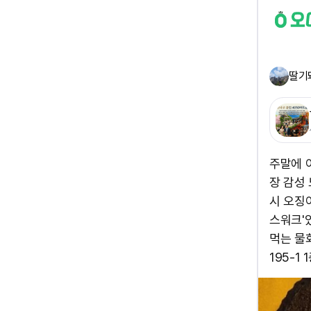
딸기
주말에 
장 감성
시 오징어
스워크'
먹는 물
195-1 1