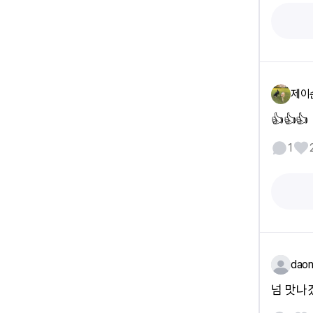
제이
👍👍👍
1
daon
넘 맛나