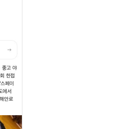
 좋고 야
어회 한접
 '스페이
원도에서
 해안로