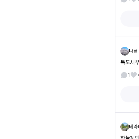
나를
독도새우
1
테라
하늘계단