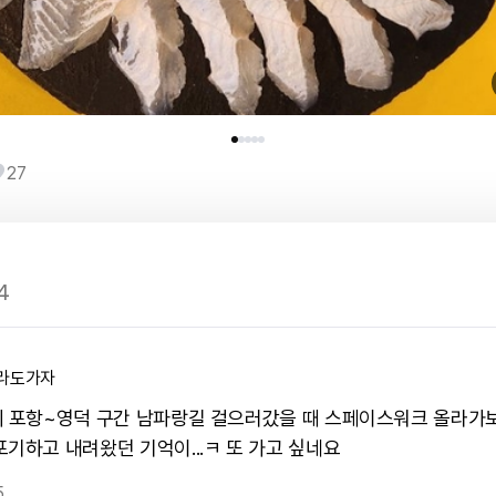
27
4
라도가자
에 포항~영덕 구간 남파랑길 걸으러갔을 때 스페이스워크 올라가
포기하고 내려왔던 기억이...ㅋ 또 가고 싶네요
5