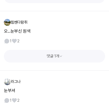
힘쎈다람쥐
오...눈부신 원색
1
2
댓글 1개
라그나
눈부셔
1
2