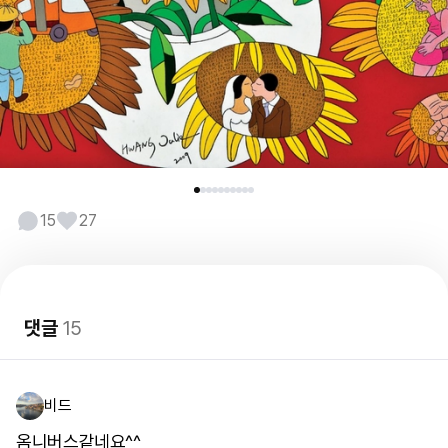
15
27
댓글
15
비드
옴니버스같네요^^