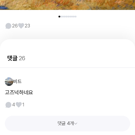
26
23
댓글
26
비드
고즈넉하네요
4
1
댓글 4개