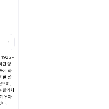
/ 1935~
하던 양
중에 화
자를 쓴
났으며,
는 활기차
히 우아
있다.