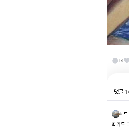
14
댓글
1
비드
화가도 