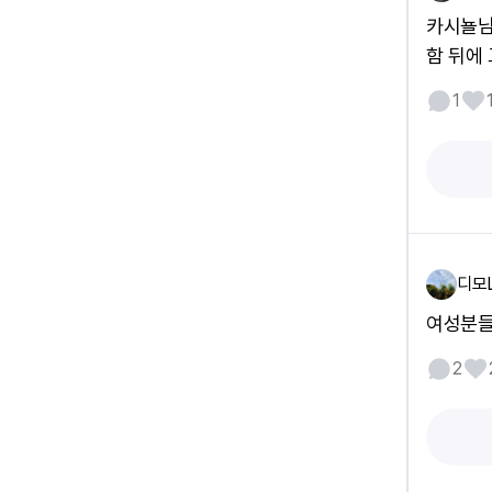
카시뇰님
함 뒤에
1
디모L
여성분들
2