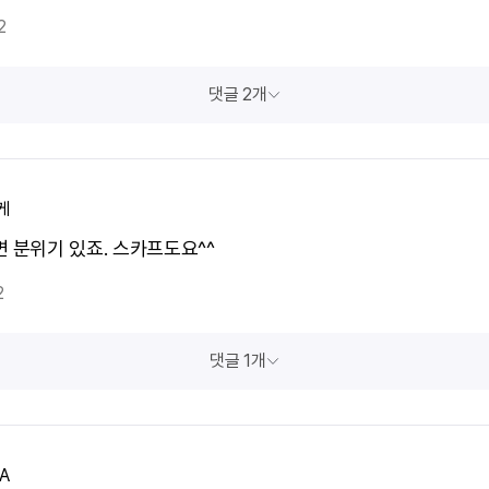
2
댓글 2개
케
면 분위기 있죠. 스카프도요^^
2
댓글 1개
A