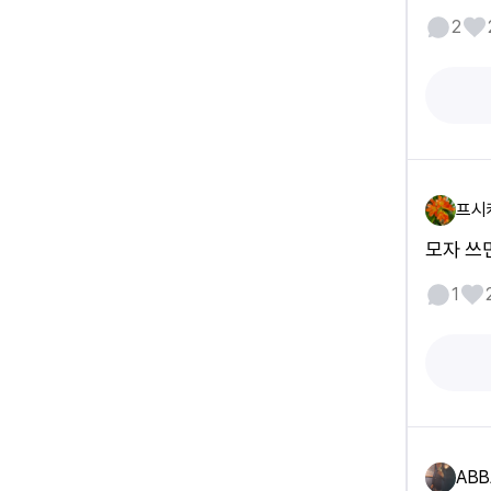
2
프시
모자 쓰
1
ABB