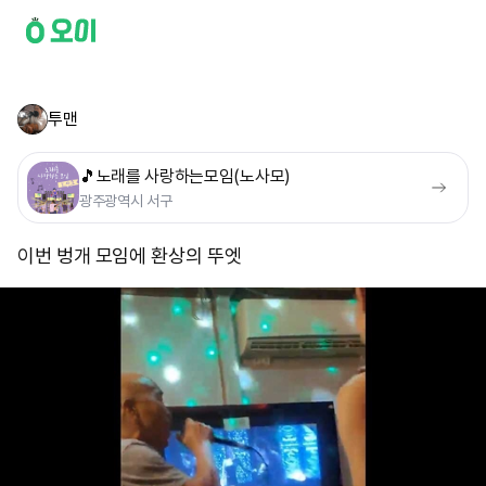
투맨
🎵노래를 사랑하는모임(노사모)
광주광역시 서구
이번 벙개 모임에 환상의 뚜엣