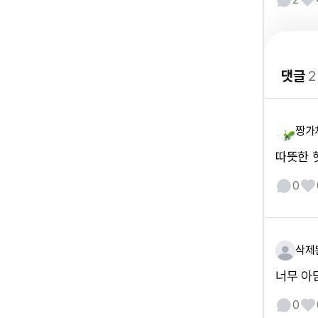
댓글
2
짱가
따뜻한 
0
삭제
너무 아
0