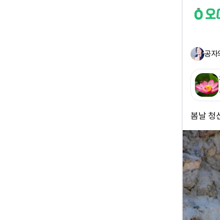
공자
봄날 청