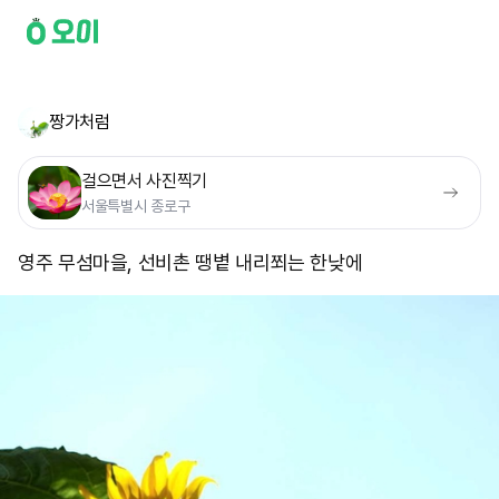
짱가처럼
걸으면서 사진찍기
서울특별시 종로구
영주 무섬마을, 선비촌 땡볕 내리쬐는 한낮에