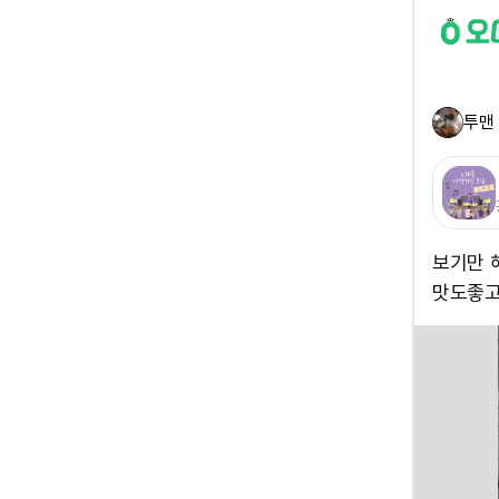
투맨
보기만 
맛도좋고